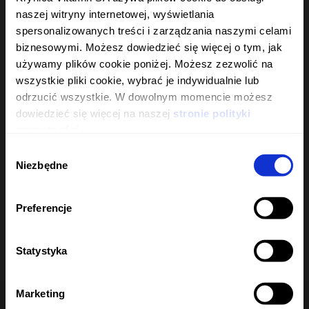
naszej witryny internetowej, wyświetlania
spersonalizowanych treści i zarządzania naszymi celami
biznesowymi. Możesz dowiedzieć się więcej o tym, jak
używamy plików cookie poniżej. Możesz zezwolić na
WIR PRODUZIEREN
BIST DU
wszystkie pliki cookie, wybrać je indywidualnie lub
odrzucić wszystkie. W dowolnym momencie możesz
DIE WELTWEIT
18 JAHRE ALT?
dowiedzieć się więcej na naszej
stronie polityki
prywatności.
Wybór
Niezbędne
JA
zgody
GRÖSSTEN MARKEN
Preferencje
NEIN
ERFAHREN SIE MEHR
Meine auswahl merken
Statystyka
Marketing