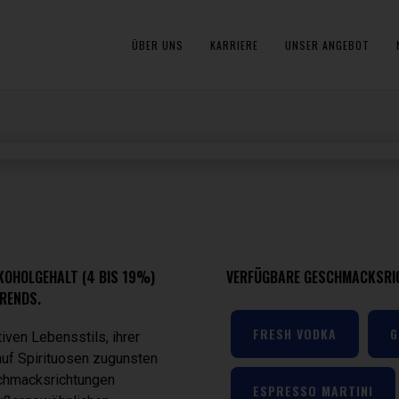
ÜBER UNS
KARRIERE
UNSER ANGEBOT
ALCOPOP
KOHOLGEHALT (4 BIS 19%)
VERFÜGBARE GESCHMACKSRI
RENDS.
ALKOHOLISCHE GETRÄNKE
FRESH VODKA
G
iven Lebensstils, ihrer
auf Spirituosen zugunsten
schmacksrichtungen
ESPRESSO MARTINI