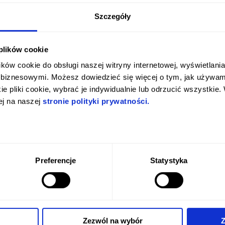
ERFAHREN SIE MEHR
Szczegóły
BIST DU
 plików cookie
18 JAHRE ALT?
ków cookie do obsługi naszej witryny internetowej, wyświetlania
biznesowymi. Możesz dowiedzieć się więcej o tym, jak używamy
e pliki cookie, wybrać je indywidualnie lub odrzucić wszystk
ej na naszej
stronie polityki prywatności.
JA
NEIN
Preferencje
Statystyka
Meine auswahl merken
Zezwól na wybór
Z