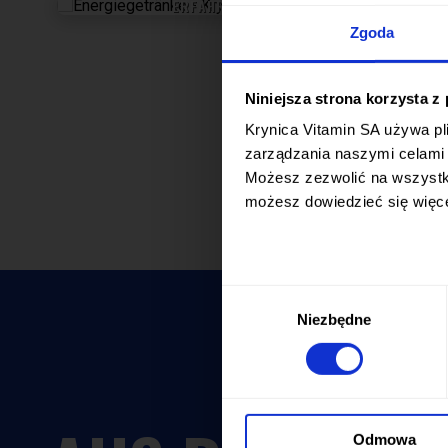
ERFAHREN SIE MEHR
Zgoda
Niniejsza strona korzysta z
Krynica Vitamin SA używa pli
zarządzania naszymi celami 
Możesz zezwolić na wszystki
możesz dowiedzieć się więc
Wybór
Niezbędne
zgody
Odmowa