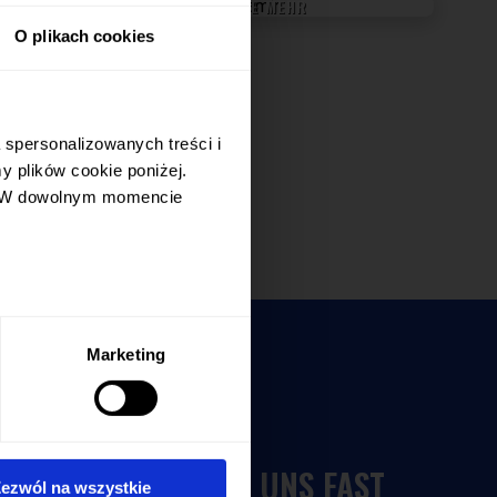
ERFAHREN SIE MEHR
O plikach cookies
 spersonalizowanych treści i
 plików cookie poniżej.
ie. W dowolnym momencie
Marketing
WIR ENTWICKELN UNS FAST
ezwól na wszystkie