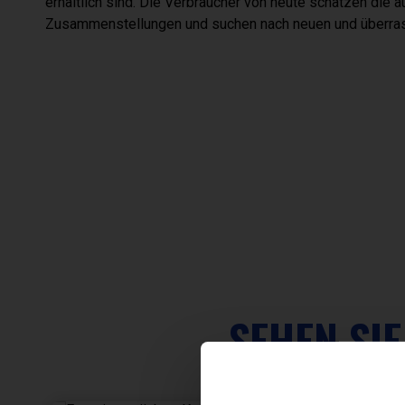
erhältlich sind. Die Verbraucher von heute schätzen die
Zusammenstellungen und suchen nach neuen und überras
SEHEN SI
ENERGIEGETRÄNKE