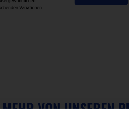
 außergewöhnlichen
chenden Variationen.
E MEHR VON UNSEREN 
FUNKTIONSGETRÄNKE