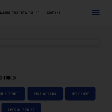
NACHHALTIGE ENTWICKLUNG
KONTAKT
S
CHTUNGEN:
IN & TONIC
PINA COLADA
MELOLOVE
APEROL SPRITZ