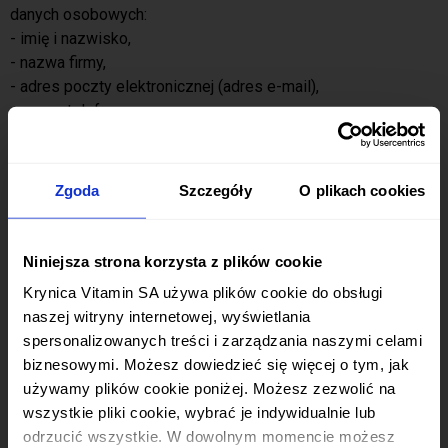
danych osobowych:
- imię i nazwisko,
- nazwa firmy,
- adres poczty elektronicznej (adres e-mail),
- numer telefonu,
- treść wiadomości kontaktowej.
Podanie danych wskazanych powyżej jest dobrowolne,
Zgoda
Szczegóły
O plikach cookies
jednak bez ich podania może nie być możliwe korzystanie z
Witryny w zakresie funkcjonalności, które tego wymagają.
Niniejsza strona korzysta z plików cookie
V. Przetwarzanie danych osobowych
Krynica Vitamin SA używa plików cookie do obsługi
naszej witryny internetowej, wyświetlania
Administrator przetwarza Państwa dane osobowe w
spersonalizowanych treści i zarządzania naszymi celami
następujących celach i w oparciu o podstawy prawne:
biznesowymi. Możesz dowiedzieć się więcej o tym, jak
używamy plików cookie poniżej. Możesz zezwolić na
CZY MASZ SKOŃCZONE
1. W celu realizacji odpowiedzi na zadanie pytanie lub
wszystkie pliki cookie, wybrać je indywidualnie lub
obsługę zgłoszenia przesłanego do Spółki
- gdzie
odrzucić wszystkie. W dowolnym momencie możesz
podstawą prawną przetwarzania danych jest uzsadaniony