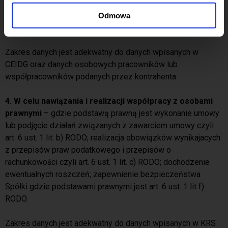
dochodzenie ewentualnych roszczeń; zapewnienie
bezpieczeństwa Spółki gdzie podstawami prawnymi jest art.
Odmowa
6 ust. 1 lit f) RODO.
Zakres danych jest adekwatny do danych wpisanych w
CEIDG oraz danych osobowych pracowników lub
współpracowników podanych przez kontrahenta.
4. W celu nawiązania i realizacji współpracy z osobami
prawnymi
– gdzie podstawą prawną jest wykonanie umowy
lub podjęcie działań związanych z zawarciem umowy czyli
art. 6 ust. 1 lit. b) RODO; realizacja obowiązków wynikajacych
z przepisów praw podatkowego i przepisów o
rachunkowości czyli art. 6 ust. 1 lit. c) RODO; dochodzenie
ewentualnych roszczeń; zapewnienie bezpieczeństwa
Spółki gdzie podstawami prawnymi jest art. 6 ust. 1 lit f)
RODO.
Zakres danych jest adekwatny do danych wpisanych w KRS