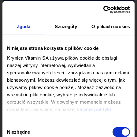
KURS MIN. (PLN):
12,7500
Zgoda
Szczegóły
O plikach cookies
WALNE ZGROMADZENIE
Niniejsza strona korzysta z plików cookie
POWRÓT
Krynica Vitamin SA używa plików cookie do obsługi
naszej witryny internetowej, wyświetlania
spersonalizowanych treści i zarządzania naszymi celami
07.06.2021
biznesowymi. Możesz dowiedzieć się więcej o tym, jak
NADZWYCZAJNE
używamy plików cookie poniżej. Możesz zezwolić na
CZY MASZ SKOŃCZONE
wszystkie pliki cookie, wybrać je indywidualnie lub
odrzucić wszystkie. W dowolnym momencie możesz
WALNE
18 LAT?
dowiedzieć się więcej na naszej
stronie polityki
prywatności.
ZGROMADZENIE
Wybór
TAK, MAM 18 LAT
Niezbędne
zgody