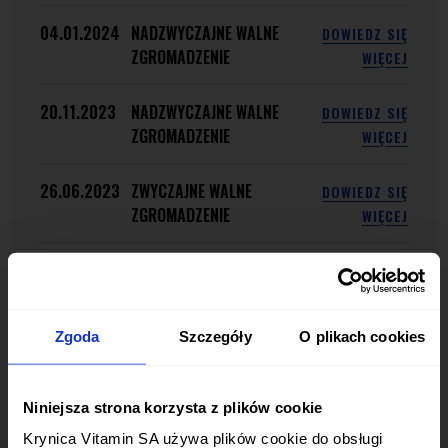
04.01.2024
NADZWYCZAJNE WALNE
DOWIEDZ SIĘ
ZGROMADZENIE
WIĘCEJ
20.11.2023
NADZWYCZAJNE WALNE
DOWIEDZ SIĘ
ZGROMADZENIE
WIĘCEJ
26.06.2023
ZWYCZAJNE WALNE
DOWIEDZ SIĘ
ZGROMADZENIE
WIĘCEJ
09.11.2022
NADZWYCZAJNE WALNE
DOWIEDZ SIĘ
ZGROMADZENIE
WIĘCEJ
Zgoda
Szczegóły
O plikach cookies
13.10.2022
NADZWYCZAJNE WALNE
DOWIEDZ SIĘ
ZGROMADZENIE
WIĘCEJ
Niniejsza strona korzysta z plików cookie
22.06.2022
ZWYCZAJNE WALNE
DOWIEDZ SIĘ
Krynica Vitamin SA używa plików cookie do obsługi