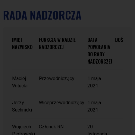
RADA NADZORCZA
IMIĘ I
FUNKCJA W RADZIE
DATA
DOŚWIADC
NAZWISKO
NADZORCZEJ
POWOŁANIA
ZAW
DO RADY
NADZORCZEJ
PO
Maciej
Przewodniczący
1 maja
Witucki
2021
PO
Jerzy
Wiceprzewodniczący
1 maja
Suchnicki
2021
PO
Wojciech
Członek RN
20
Piotrowski
listopada