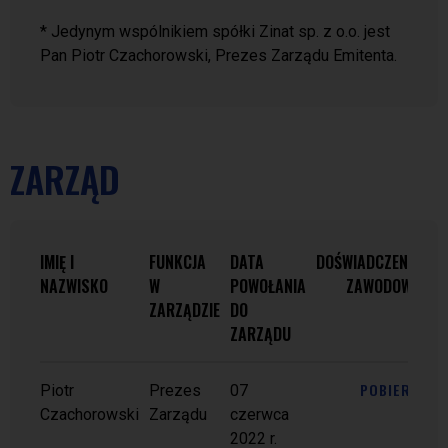
* Jedynym wspólnikiem spółki Zinat sp. z o.o. jest
Pan Piotr Czachorowski, Prezes Zarządu Emitenta.
ZARZĄD
IMIĘ I
FUNKCJA
DATA
DOŚWIADCZENIE
NAZWISKO
W
POWOŁANIA
ZAWODOWE
ZARZĄDZIE
DO
ZARZĄDU
POBIERZ
Piotr
Prezes
07
Czachorowski
Zarządu
czerwca
2022 r.