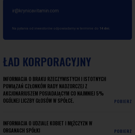
ir@krynicavitamin.com
Na pytania od inwestorów odpowiadamy w terminie do
14 dni.
ŁAD KORPORACYJNY
INFORMACJA O BRAKU RZECZYWISTYCH I ISTOTNYCH
POWIĄZAŃ CZŁONKÓW RADY NADZORCZEJ Z
AKCJONARIUSZEM POSIADAJĄCYM CO NAJMNIEJ 5%
OGÓLNEJ LICZBY GŁOSÓW W SPÓŁCE.
POBIERZ
INFORMACJA O UDZIALE KOBIET I MĘŻCZYZN W
ORGANACH SPÓŁKI
POBIERZ