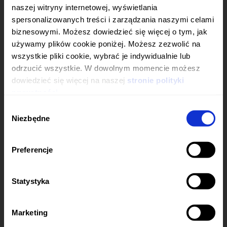
ZGROMADZENIE
WIĘCEJ
naszej witryny internetowej, wyświetlania
spersonalizowanych treści i zarządzania naszymi celami
28.06.2021
ZWYCZAJNE WALNE
DOWIEDZ SIĘ
biznesowymi. Możesz dowiedzieć się więcej o tym, jak
ZGROMADZENIE
WIĘCEJ
używamy plików cookie poniżej. Możesz zezwolić na
CZY MASZ SKOŃCZONE
wszystkie pliki cookie, wybrać je indywidualnie lub
07.06.2021
NADZWYCZAJNE WALNE
odrzucić wszystkie. W dowolnym momencie możesz
DOWIEDZ SIĘ
18 LAT?
ZGROMADZENIE
dowiedzieć się więcej na naszej
stronie polityki
WIĘCEJ
prywatności.
Wybór
29.03.2021
NADZWYCZAJNE WALNE
DOWIEDZ SIĘ
TAK, MAM 18 LAT
Niezbędne
zgody
ZGROMADZENIE
WIĘCEJ
NIE, MAM MNIEJ NIŻ 18 LAT
31.08.2020
NADZWYCZAJNE WALNE
DOWIEDZ SIĘ
Preferencje
ZGROMADZENIE
WIĘCEJ
Zapamiętaj mój wybór
Statystyka
Informacje na temat wykorzystywanych plików cookies
27.04.2020
ZWYCZAJNE WALNE
dostępne są w
Polityce Prywatności
.
DOWIEDZ SIĘ
ZGROMADZENIE
WIĘCEJ
Marketing