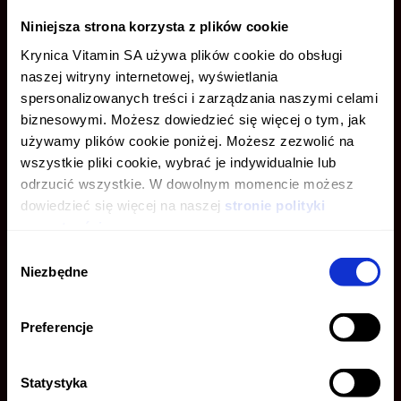
Niniejsza strona korzysta z plików cookie
Krynica Vitamin SA używa plików cookie do obsługi
naszej witryny internetowej, wyświetlania
spersonalizowanych treści i zarządzania naszymi celami
biznesowymi. Możesz dowiedzieć się więcej o tym, jak
używamy plików cookie poniżej. Możesz zezwolić na
CZY MASZ SKOŃCZONE
U NAS
wszystkie pliki cookie, wybrać je indywidualnie lub
odrzucić wszystkie. W dowolnym momencie możesz
18 LAT?
JEST TWOJA
dowiedzieć się więcej na naszej
stronie polityki
prywatności.
Wybór
TAK, MAM 18 LAT
Niezbędne
zgody
MARKA WŁASNA
NIE, MAM MNIEJ NIŻ 18 LAT
Preferencje
Zapamiętaj mój wybór
DOWIEDZ SIĘ WIĘCEJ
Statystyka
Informacje na temat wykorzystywanych plików cookies
dostępne są w
Polityce Prywatności
.